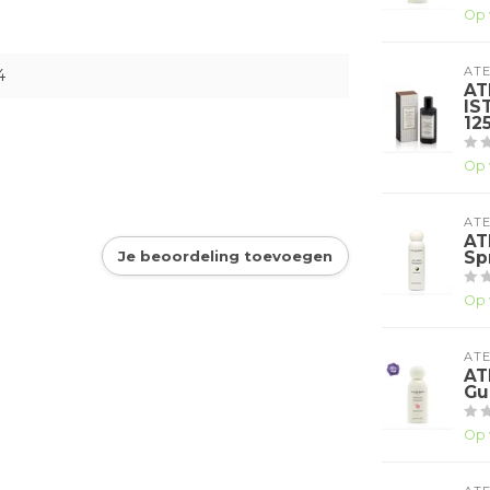
Op 
ATE
4
AT
IS
12
Op 
ATE
AT
Je beoordeling toevoegen
Sp
Op 
ATE
AT
Gu
Op 