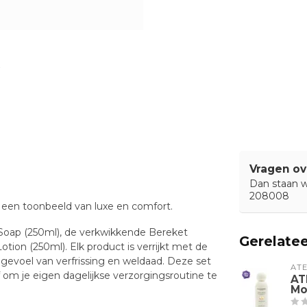
Vragen ov
Dan staan wi
208008
 een toonbeeld van luxe en comfort.
d Soap (250ml), de verkwikkende Bereket
Gerelate
on (250ml). Elk product is verrijkt met de
n gevoel van verfrissing en weldaad. Deze set
ATE
 om je eigen dagelijkse verzorgingsroutine te
AT
Mo