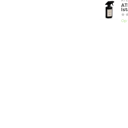
ATE
AT
Is
Op 