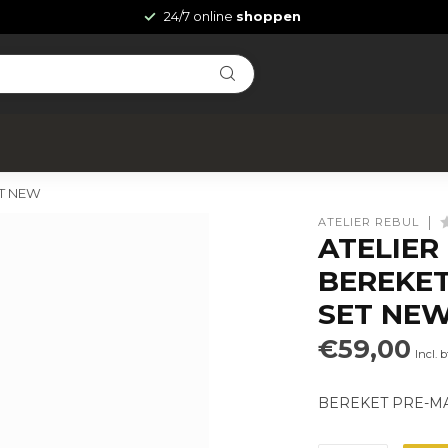
24/7 online
shoppen
ET NEW
ATELIER REBUL
ATELIER 
BEREKET
SET NE
€59,00
Incl. 
BEREKET PRE-M