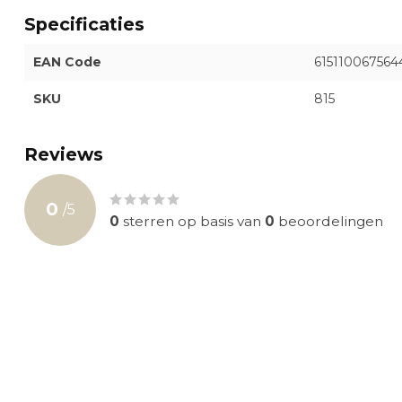
Specificaties
EAN Code
615110067564
SKU
815
Reviews
0
/
5
0
sterren op basis van
0
beoordelingen