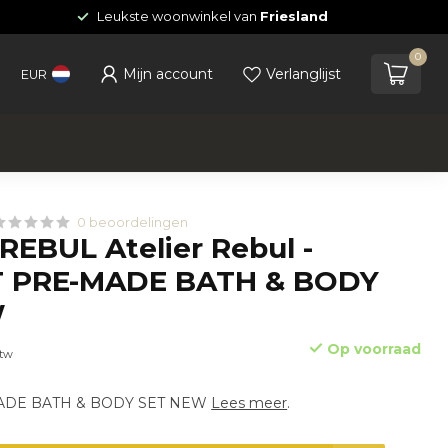
Leukste woonwinkel van
Friesland
0
Mijn account
Verlanglijst
EUR
0 beoordelingen
REBUL Atelier Rebul -
 PRE-MADE BATH & BODY
W
Op voorraad
btw
ADE BATH & BODY SET NEW
Lees meer
.