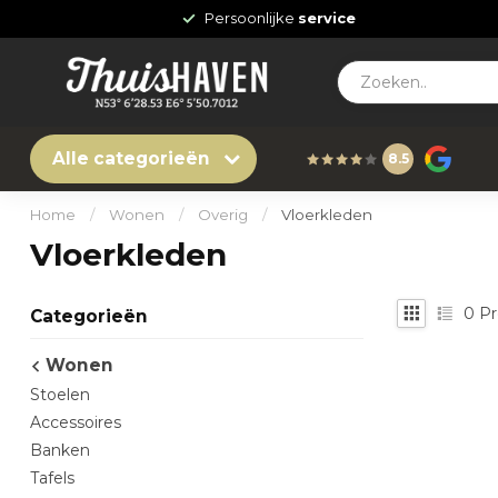
Persoonlijke
service
Alle categorieën
8.5
Home
/
Wonen
/
Overig
/
Vloerkleden
Vloerkleden
0
Pr
Categorieën
Wonen
Stoelen
Accessoires
Banken
Tafels