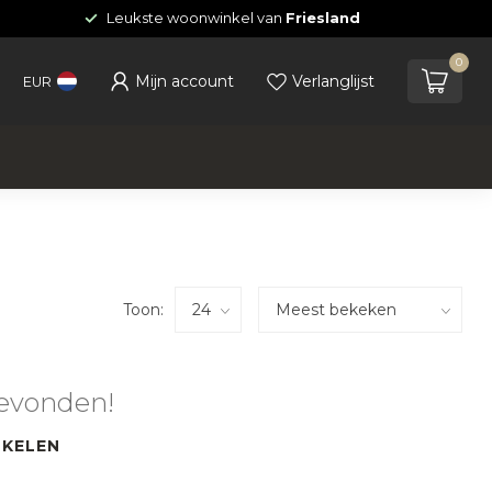
Leukste woonwinkel van
Friesland
0
Mijn account
Verlanglijst
EUR
Toon:
evonden!
NKELEN