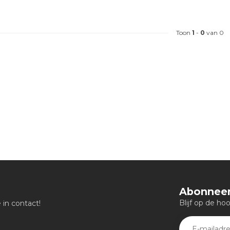
Toon
1
-
0
van 0
Abonneer
Blijf op de ho
in contact!