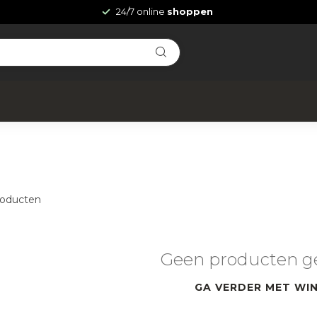
24/7 online
shoppen
oducten
Geen producten g
GA VERDER MET WI