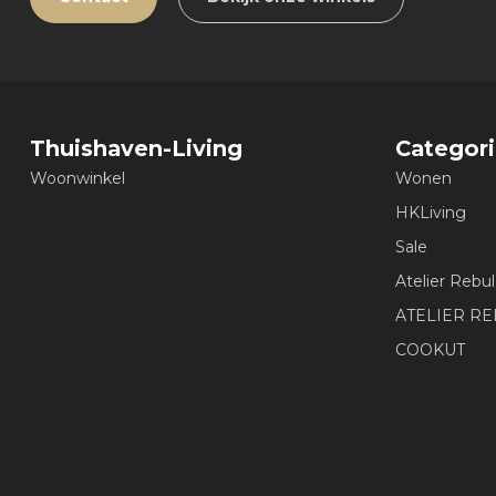
Thuishaven-Living
Categor
Woonwinkel
Wonen
HKLiving
Sale
Atelier Rebul
ATELIER R
COOKUT