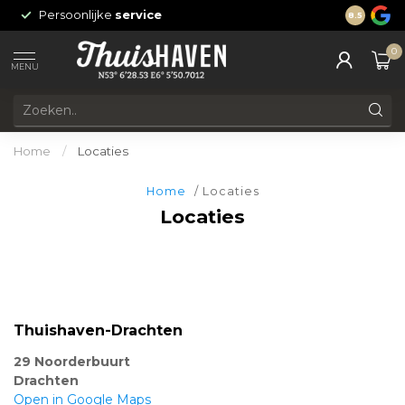
Persoonlijke
service
24/7 onli
8.5
0
MENU
Home
/
Locaties
Home
/ Locaties
Locaties
Thuishaven-Drachten
29 Noorderbuurt
Drachten
Open in Google Maps