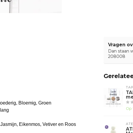
Vragen ov
Dan staan wi
208008
Gerelate
TA
TA
me
Poederig, Bloemig, Groen
Op 
lang
k, Jasmijn, Eikenmos, Vetiver en Roos
ATE
AT