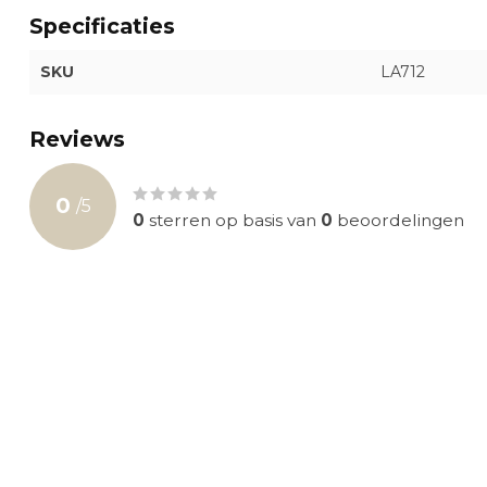
Specificaties
SKU
LA712
Reviews
0
/
5
0
sterren op basis van
0
beoordelingen