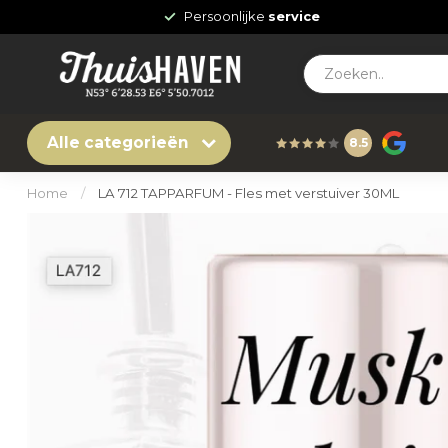
Persoonlijke
service
Alle categorieën
8.5
Home
/
LA 712 TAPPARFUM - Fles met verstuiver 30ML