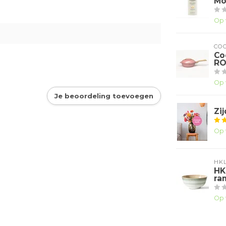
Mo
Op 
CO
Co
RO
Op 
Je beoordeling toevoegen
Zi
Op 
HKL
HK
ra
Op 