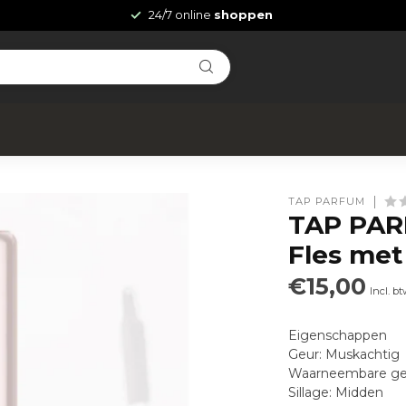
24/7 online
shoppen
TAP PARFUM
TAP PAR
Fles met
€15,00
Incl. b
Eigenschappen
Geur: Muskachtig
Waarneembare geur
Sillage: Midden