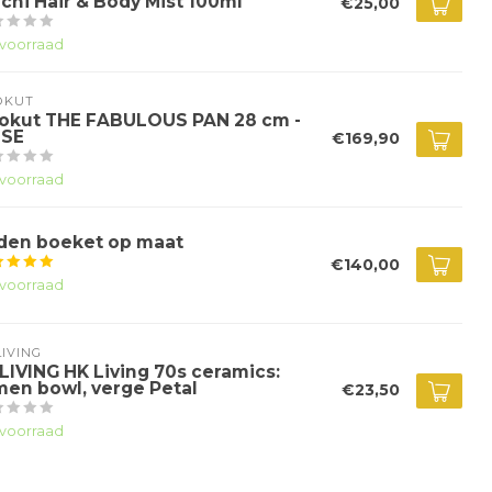
chi Hair & Body Mist 100ml
€25,00
voorraad
OKUT
okut THE FABULOUS PAN 28 cm -
SE
€169,90
voorraad
jden boeket op maat
€140,00
voorraad
IVING
LIVING HK Living 70s ceramics:
men bowl, verge Petal
€23,50
voorraad