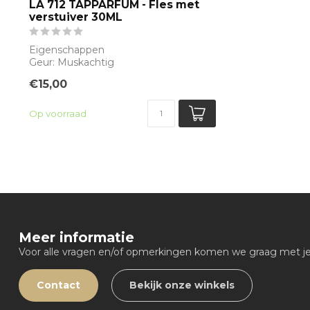
LA 712 TAPPARFUM - Fles met
verstuiver 30ML
Eigenschappen
Geur: Muskachtig
Waarneembare geuren: Iris, Lelie,
€15,00
Muskus
Silla...
Op voorraad
Meer informatie
Voor alle vragen en/of opmerkingen komen we graag met je 
Contact
Bekijk onze winkels