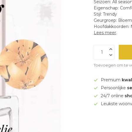
Seizoen: All seaso
Eigenschap: Comf
Stijl: Trendy
Geurgroep: Bloem
Hoofdakkoorden: M
Lees meer
.
Toevoegen om te ve
Premium
kwal
Persoonlijke
se
24/7 online
sh
Leukste woonw