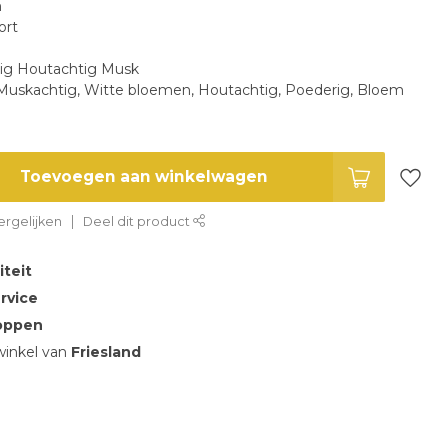
n
ort
ig Houtachtig Musk
uskachtig, Witte bloemen, Houtachtig, Poederig, Bloem
Toevoegen aan winkelwagen
rgelijken
Deel dit product
iteit
rvice
oppen
inkel van
Friesland