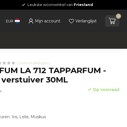
Leukste woonwinkel van
Friesland
0
Mijn account
Verlanglijst
EUR
0 beoordelingen
FUM LA 712 TAPPARFUM -
 verstuiver 30ML
Op voorraad
tw
en: Iris, Lelie, Muskus