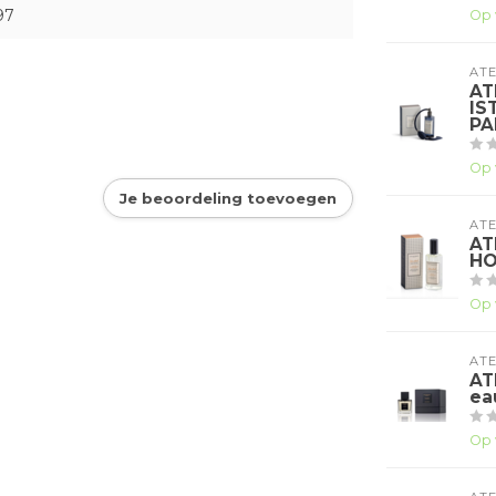
97
Op 
ATE
AT
IS
PA
Op 
Je beoordeling toevoegen
ATE
AT
HO
Op 
ATE
AT
ea
Op 