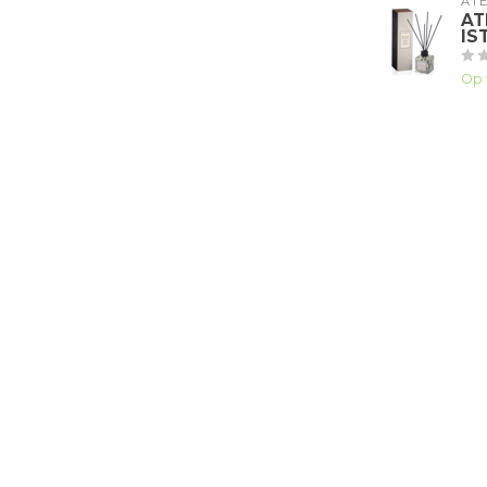
ATE
AT
IS
Op 