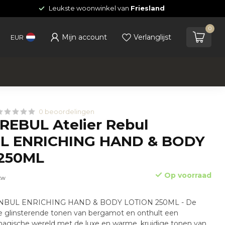
Leukste woonwinkel van
Friesland
0
Mijn account
Verlanglijst
EUR
0 beoordelingen
REBUL Atelier Rebul
L ENRICHING HAND & BODY
250ML
Op voorraad
btw
STANBUL ENRICHING HAND & BODY LOTION 250ML - De
 glinsterende tonen van bergamot en onthult een
gische wereld met de luxe en warme, kruidige tonen van