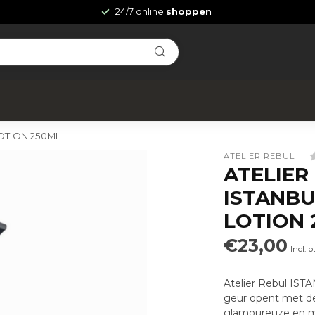
24/7 online
shoppen
LOTION 250ML
ATELIER REBUL
ATELIER 
ISTANBU
LOTION 
€23,00
Incl. 
Atelier Rebul I
geur opent met de
glamoureuze en ma