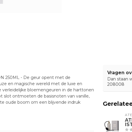
Vragen ov
 250ML - De geur opent met de
Dan staan wi
uze en magische wereld met de luxe en
208008
e verleidelijke bloemengeuren in de harttonen
t slot ontmoeten de basisnoten van vanille,
nte oude boom om een blijvende indruk
Gerelate
ATE
AT
IS