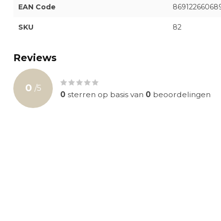
EAN Code
86912266068
SKU
82
Reviews
0
/
5
0
sterren op basis van
0
beoordelingen