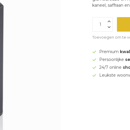
kaneel, saffraan e
Toevoegen om te ve
Premium
kwal
Persoonlijke
se
24/7 online
sh
Leukste woonw