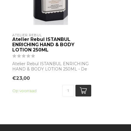
ATELIER REBUL
Atelier Rebul ISTANBUL
ENRICHING HAND & BODY
LOTION 250ML
Atelier Rebul ISTANBUL ENRICHING
HAND & BODY LOTION 250ML - De
geur opent met de...
€23,00
Op voorraad