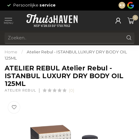
Persoonlijke
service
24/7 onli
8.5
0
MENU
Home
/
Atelier Rebul - ISTANBUL LUXURY DRY BODY OIL
125ML
ATELIER REBUL Atelier Rebul -
ISTANBUL LUXURY DRY BODY OIL
125ML
ATELIER REBUL
(0)