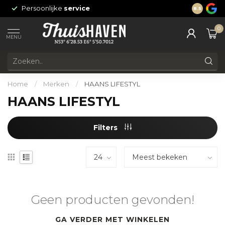
Persoonlijke
service
24/7 onli
8.5
0
MENU
Home
/
Merken
/
HAANS LIFESTYL
HAANS LIFESTYL
Filters
Geen producten gevonden!
GA VERDER MET WINKELEN