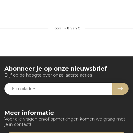
Toon
1
-
0
van 0
Abonneer je op onze nieuwsbrief
Blijf op de hoogte over onze laatste acties
Meer informatie
Voor alle vragen en/of opmerkingen komen we graag met
je in contact!