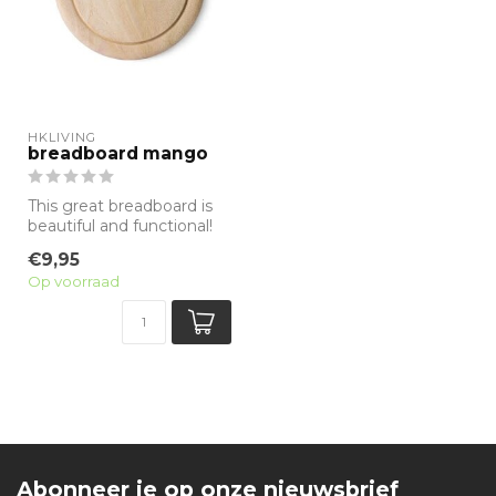
HKLIVING
breadboard mango
This great breadboard is
beautiful and functional!
The round bread board is
€9,95
made...
Op voorraad
Abonneer je op onze nieuwsbrief