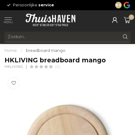
Persoonlijke
service
24/7 onli
8.5
0
MENU
Home
/
breadboard mango
HKLIVING breadboard mango
HKLIVING
(0)