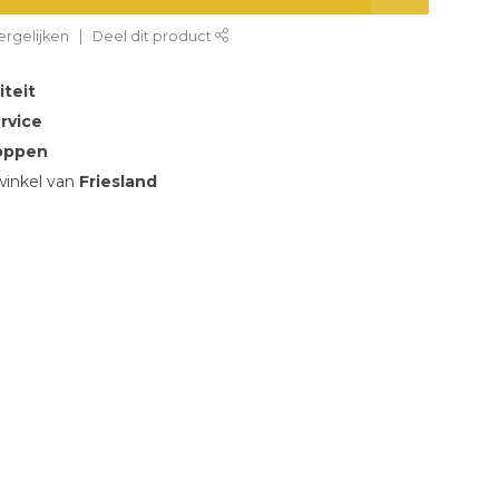
rgelijken
Deel dit product
iteit
rvice
oppen
inkel van
Friesland