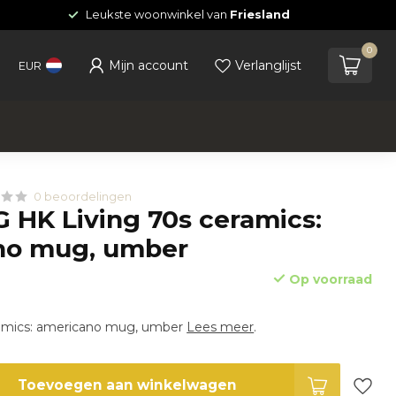
Leukste woonwinkel van
Friesland
0
Mijn account
Verlanglijst
EUR
0 beoordelingen
 HK Living 70s ceramics:
no mug, umber
Op voorraad
ramics: americano mug, umber
Lees meer
.
Toevoegen aan winkelwagen