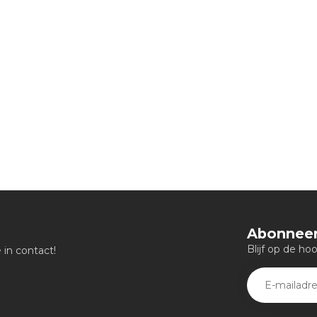
Abonneer
Blijf op de ho
in contact!