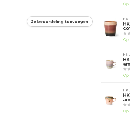
Op 
HKL
Je beoordeling toevoegen
HK
co
Op 
HKL
HK
am
Op 
HKL
HK
am
Op 