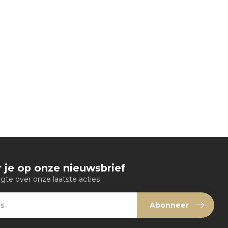
 je op onze nieuwsbrief
ogte over onze laatste acties
Abonneer