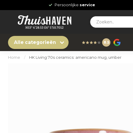
Persoonlijke
service
Alle categorieën
8.5
Home
/
HK Living 70s ceramics: americano mug, umber