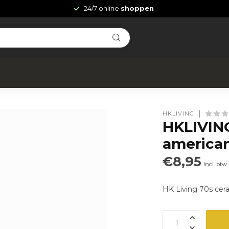
24/7 online
shoppen
HKLIVING
HKLIVING
america
€8,95
Incl. btw
HK Living 70s ce