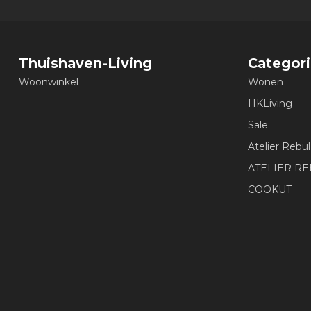
Thuishaven-Living
Categor
Woonwinkel
Wonen
HKLiving
Sale
Atelier Rebul
ATELIER R
COOKUT