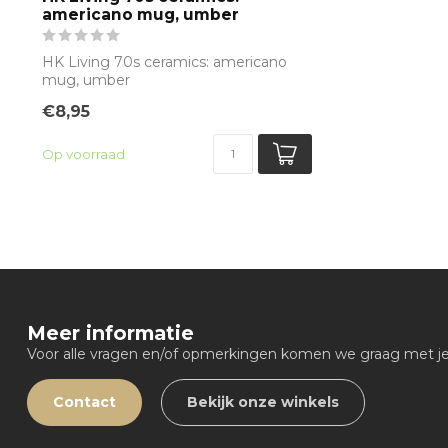
americano mug, umber
HK Living 70s ceramics: americano
mug, umber
€8,95
Op voorraad
Meer informatie
Voor alle vragen en/of opmerkingen komen we graag met je 
Contact
Bekijk onze winkels