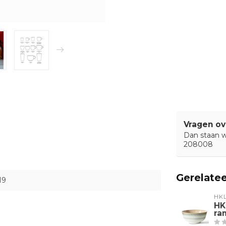
Vragen ov
Dan staan wi
208008
Gerelate
19
HKL
HK
ra