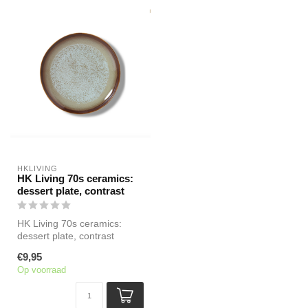
HKLIVING
HK Living 70s ceramics:
dessert plate, contrast
HK Living 70s ceramics:
dessert plate, contrast
Afmeting: 17,5x17,5x2cm
€9,95
Vaatwa...
Op voorraad