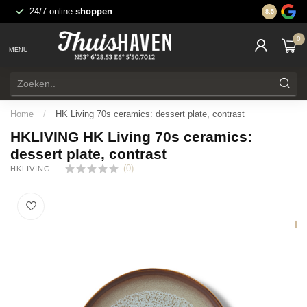
24/7 online
shoppen
Leukste w
8.5
0
MENU
Home
/
HK Living 70s ceramics: dessert plate, contrast
HKLIVING HK Living 70s ceramics:
dessert plate, contrast
(0)
HKLIVING