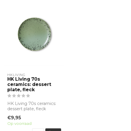
HKLIVING
HK Living 70s
ceramics: dessert
plate, fleck
HK Living 70s ceramics:
dessert plate, fleck
Let op! Je koopt 1 dessert
€9,95
bordje
Op voorraad