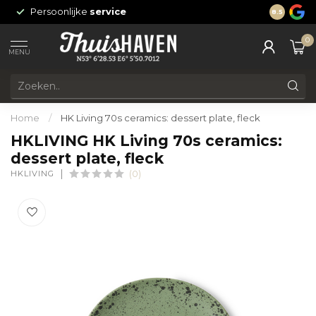
Persoonlijke
service
24/7 onli
8.5
0
MENU
Home
/
HK Living 70s ceramics: dessert plate, fleck
HKLIVING HK Living 70s ceramics:
dessert plate, fleck
HKLIVING
(0)