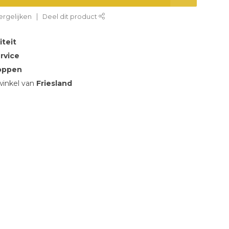
rgelijken
Deel dit product
iteit
rvice
oppen
inkel van
Friesland