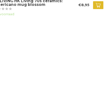
LIVING HK Living 70s ceramics:
ericano mug blossom
€8,95
voorraad