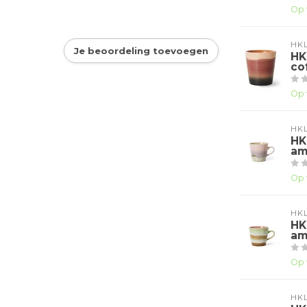
Op 
HKL
Je beoordeling toevoegen
HK
co
Op 
HKL
HK
am
Op 
HKL
HK
am
Op 
HKL