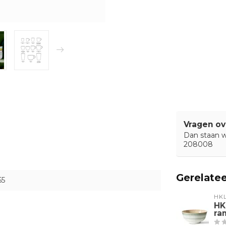
Vragen ov
Dan staan wi
208008
Gerelate
55
HKL
HK
ra