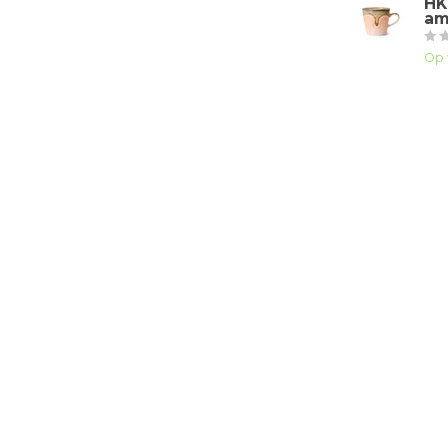
HK
am
Op 