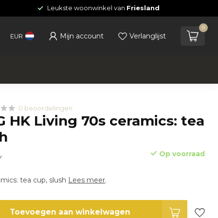
Leukste woonwinkel van
Friesland
0
Mijn account
Verlanglijst
EUR
0 beoordelingen
 HK Living 70s ceramics: tea
sh
Op voorraad
w
mics: tea cup, slush
Lees meer
.
Toevoegen aan winkelwagen