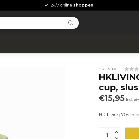
24/7 online
shoppen
HKLIVING
HKLIVING
cup, slu
€15,95
Incl. bt
HK Living 70s cera