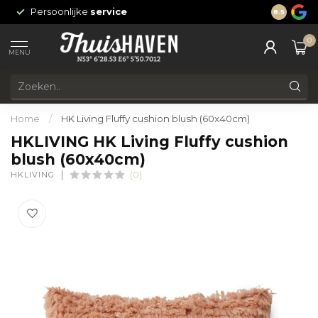
Persoonlijke
service
24/7 onli
8.5
0
MENU
Home
/
HK Living Fluffy cushion blush (60x40cm)
HKLIVING HK Living Fluffy cushion
blush (60x40cm)
HKLIVING
(0)