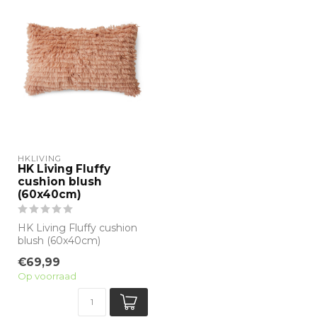
HKLIVING
HK Living Fluffy
cushion blush
(60x40cm)
HK Living Fluffy cushion
blush (60x40cm)
Materiaal: 50% wol en
€69,99
50% Katoen
Op voorraad