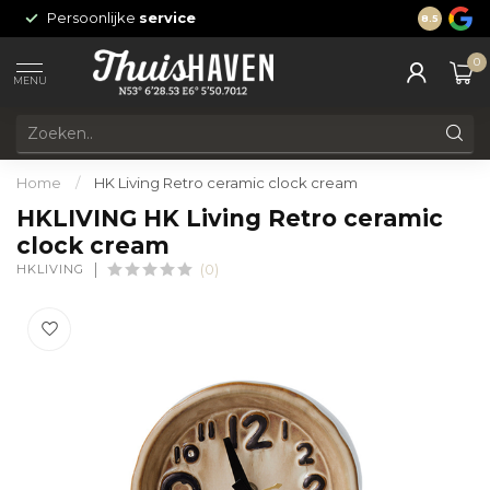
Persoonlijke
service
24/7 onli
8.5
0
MENU
Home
/
HK Living Retro ceramic clock cream
HKLIVING HK Living Retro ceramic
clock cream
HKLIVING
(0)