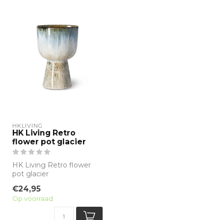
HKLIVING
HK Living Retro
flower pot glacier
HK Living Retro flower
pot glacier
Afmetingen:
€24,95
16,5x16,5x24cm
Op voorraad