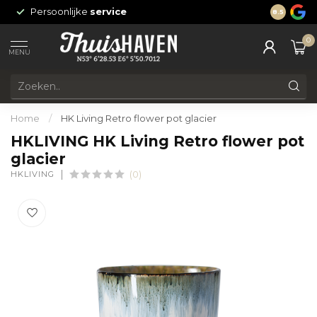
Persoonlijke
service
24/7 onli
8.5
0
MENU
Home
/
HK Living Retro flower pot glacier
HKLIVING HK Living Retro flower pot
glacier
HKLIVING
(0)