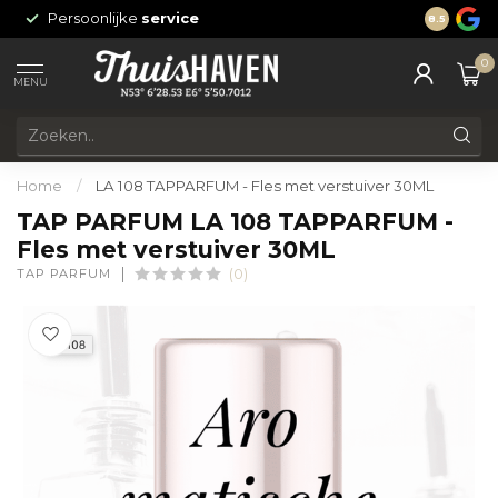
Persoonlijke
service
24/7 onli
8.5
0
MENU
Home
/
LA 108 TAPPARFUM - Fles met verstuiver 30ML
TAP PARFUM LA 108 TAPPARFUM -
Fles met verstuiver 30ML
TAP PARFUM
(0)