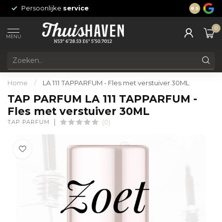
Persoonlijke
service
24/7 onli
8.5
0
MENU
Home
/
LA 111 TAPPARFUM - Fles met verstuiver 30ML
TAP PARFUM LA 111 TAPPARFUM -
Fles met verstuiver 30ML
TAP PARFUM
(0)