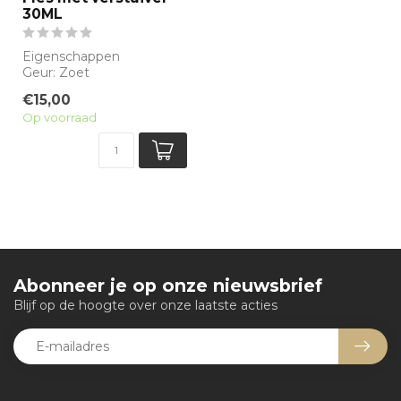
30ML
Eigenschappen
Geur: Zoet
Waarneembare geuren:
€15,00
Appel, Creme Brulee,
Op voorraad
Vanille
Si...
Abonneer je op onze nieuwsbrief
Blijf op de hoogte over onze laatste acties