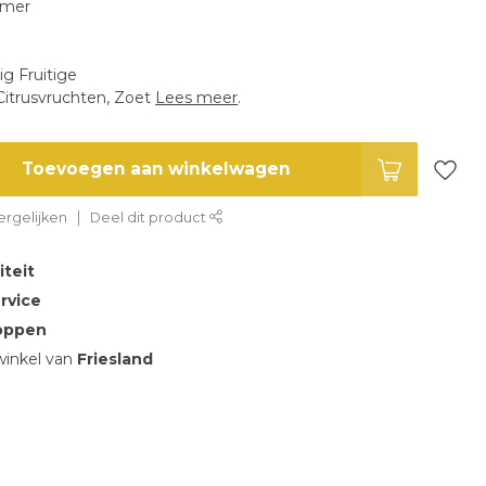
omer
k
g Fruitige
itrusvruchten, Zoet
Lees meer
.
Toevoegen aan winkelwagen
rgelijken
Deel dit product
iteit
rvice
oppen
inkel van
Friesland