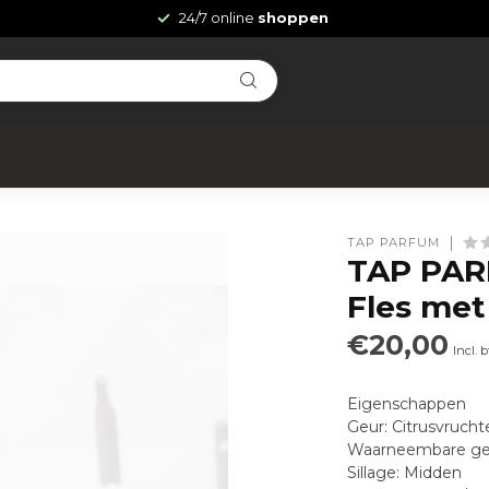
24/7 online
shoppen
TAP PARFUM
TAP PAR
Fles met
€20,00
Incl. 
Eigenschappen
Geur: Citrusvrucht
Waarneembare geure
Sillage: Midden