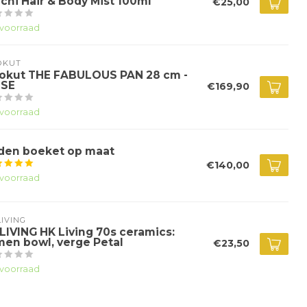
chi Hair & Body Mist 100ml
€25,00
voorraad
OKUT
okut THE FABULOUS PAN 28 cm -
SE
€169,90
voorraad
jden boeket op maat
€140,00
voorraad
IVING
LIVING HK Living 70s ceramics:
men bowl, verge Petal
€23,50
voorraad