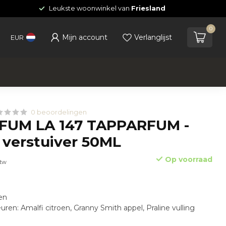
Leukste woonwinkel van
Friesland
0
Mijn account
Verlanglijst
EUR
0 beoordelingen
FUM LA 147 TAPPARFUM -
 verstuiver 50ML
Op voorraad
btw
en
n: Amalfi citroen, Granny Smith appel, Praline vulling