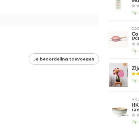
Mo
Op 
CO
Co
RO
Op 
Je beoordeling toevoegen
Zi
Op 
HKL
HK
ra
Op 