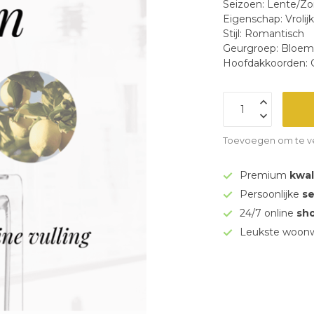
Seizoen: Lente/Z
Eigenschap: Vrolij
Stijl: Romantisch
Geurgroep: Bloemi
Hoofdakkoorden: C
Toevoegen om te ve
Premium
kwal
Persoonlijke
se
24/7 online
sh
Leukste woonw