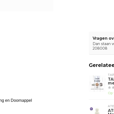
Vragen ov
Dan staan wi
208008
Gerelate
TA
TA
me
Op 
ling en Doornappel
ATE
AT