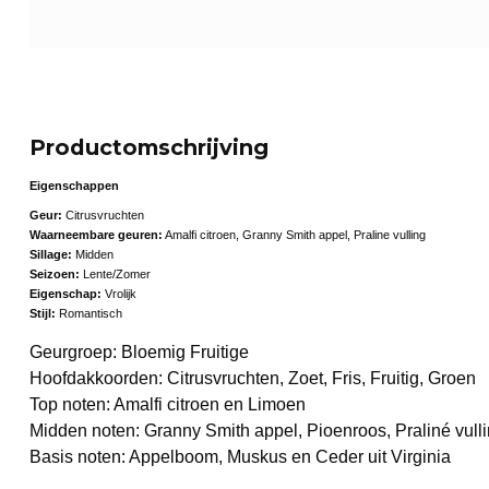
Productomschrijving
Eigenschappen
Geur:
Citrusvruchten
Waarneembare geuren:
Amalfi citroen, Granny Smith appel, Praline vulling
Sillage:
Midden
Seizoen:
Lente/Zomer
Eigenschap:
Vrolijk
Stijl:
Romantisch
Geurgroep: Bloemig Fruitige
Hoofdakkoorden: Citrusvruchten, Zoet, Fris, Fruitig, Groen
Top noten: Amalfi citroen en Limoen
Midden noten: Granny Smith appel, Pioenroos, Praliné vul
Basis noten: Appelboom, Muskus en Ceder uit Virginia