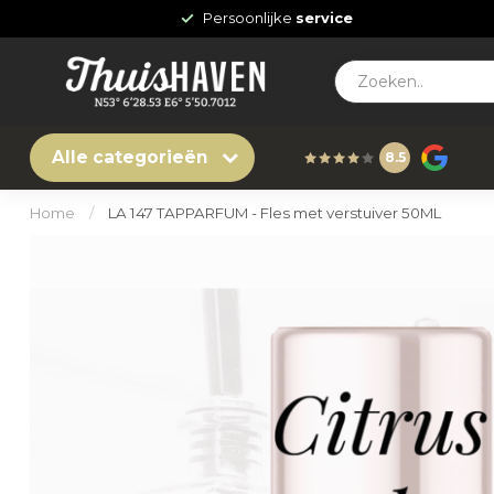
Persoonlijke
service
Alle categorieën
8.5
Home
/
LA 147 TAPPARFUM - Fles met verstuiver 50ML