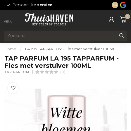
Persoonlijke
service
24/7 onli
8.5
0
MENU
Home
/
LA 195 TAPPARFUM - Fles met verstuiver 100ML
TAP PARFUM LA 195 TAPPARFUM -
Fles met verstuiver 100ML
TAP PARFUM
(0)