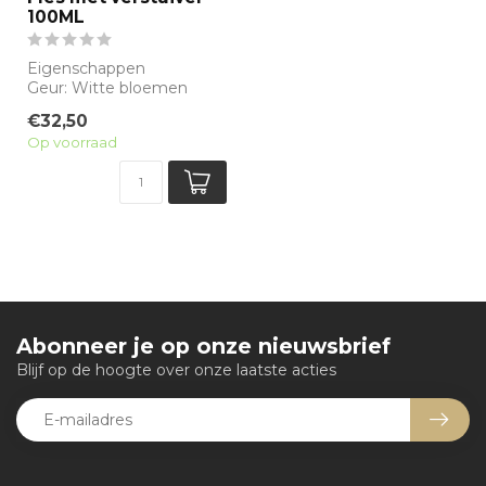
100ML
Eigenschappen
Geur: Witte bloemen
Waarneembare geuren:
€32,50
Bergamot, Casablanca le...
Op voorraad
Abonneer je op onze nieuwsbrief
Blijf op de hoogte over onze laatste acties