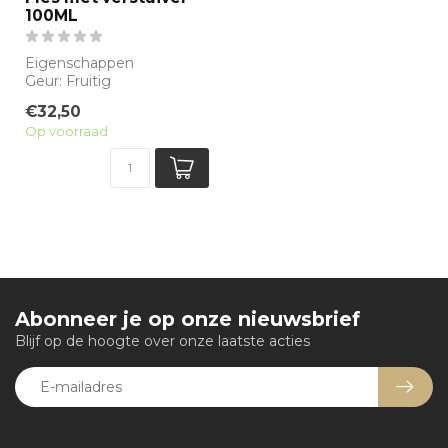
100ML
Eigenschappen
Geur: Fruitig
Waarneembare geuren:
€32,50
Aardbei, Framboos
Op voorraad
Sillage: M...
Abonneer je op onze nieuwsbrief
Blijf op de hoogte over onze laatste acties