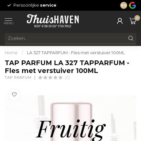
Persoonlijke
service
24/7 onli
8.5
0
MENU
Home
/
LA 327 TAPPARFUM - Fles met verstuiver 100ML
TAP PARFUM LA 327 TAPPARFUM -
Fles met verstuiver 100ML
TAP PARFUM
(0)