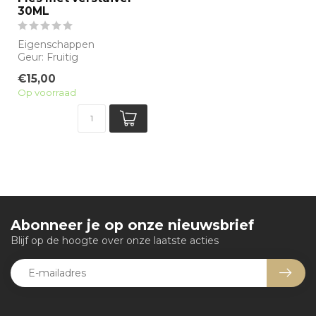
30ML
Eigenschappen
Geur: Fruitig
Waarneembare geuren:
€15,00
Aardbei, Framboos
Op voorraad
Sillage: M...
Abonneer je op onze nieuwsbrief
Blijf op de hoogte over onze laatste acties