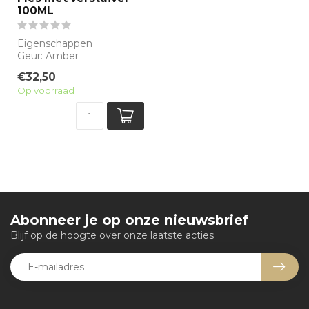
100ML
Eigenschappen
Geur: Amber
Waarneembare geuren:
€32,50
Amber, Sandelhout, Witte
Op voorraad
bloeme...
Abonneer je op onze nieuwsbrief
Blijf op de hoogte over onze laatste acties