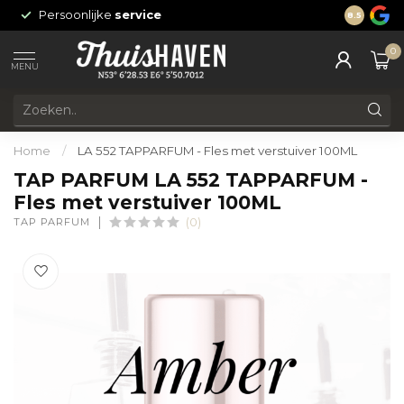
Persoonlijke
service
24/7 onli
8.5
0
MENU
Home
/
LA 552 TAPPARFUM - Fles met verstuiver 100ML
TAP PARFUM LA 552 TAPPARFUM -
Fles met verstuiver 100ML
TAP PARFUM
(0)