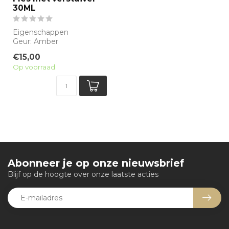
30ML
Eigenschappen
Geur: Amber
Waarneembare geuren:
€15,00
Amber, Sandelhout, Witte
Op voorraad
bloeme...
Abonneer je op onze nieuwsbrief
Blijf op de hoogte over onze laatste acties