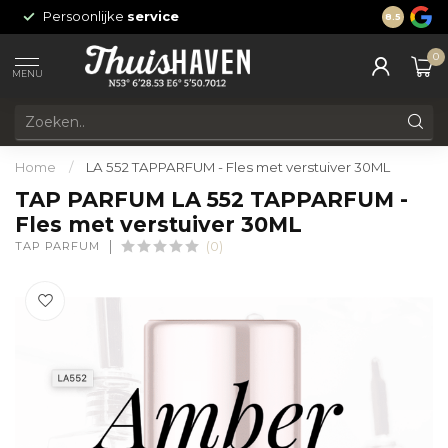
Persoonlijke
service
24/7 onli
8.5
0
MENU
Home
/
LA 552 TAPPARFUM - Fles met verstuiver 30ML
TAP PARFUM LA 552 TAPPARFUM -
Fles met verstuiver 30ML
TAP PARFUM
(0)