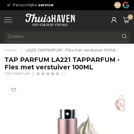
Persoonlijke
service
24/7 onli
8.5
0
MENU
Home
/
LA221 TAPPARFUM - Fles met verstuiver 100ML
TAP PARFUM LA221 TAPPARFUM -
Fles met verstuiver 100ML
TAP PARFUM
(0)