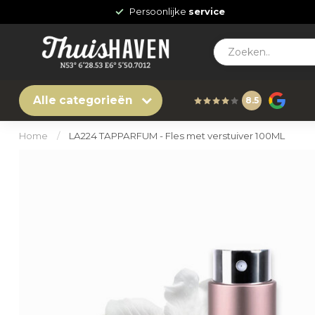
Persoonlijke
service
Alle categorieën
8.5
Home
/
LA224 TAPPARFUM - Fles met verstuiver 100ML