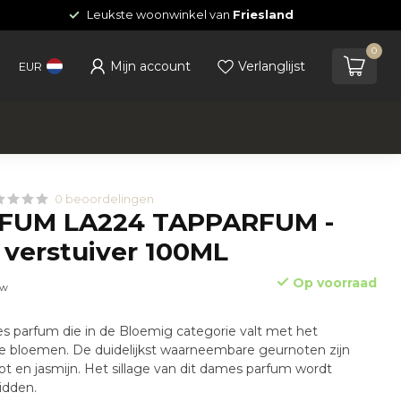
Leukste woonwinkel van
Friesland
0
Mijn account
Verlanglijst
EUR
0 beoordelingen
FUM LA224 TAPPARFUM -
 verstuiver 100ML
Op voorraad
tw
s parfum die in de Bloemig categorie valt met het
e bloemen. De duidelijkst waarneembare geurnoten zijn
t en jasmijn. Het sillage van dit dames parfum wordt
idden.