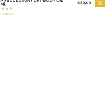
TANBUL LUXURY DRY BODY OIL
€30,00
5ML
voorraad