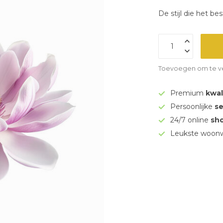
De stijl die het be
Toevoegen om te ve
Premium
kwal
Persoonlijke
se
24/7 online
sh
Leukste woonw