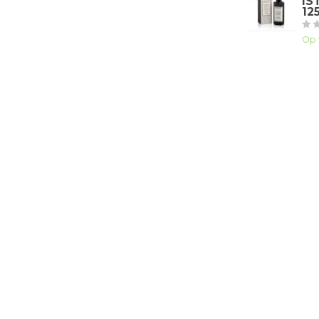
IS
12
Op 