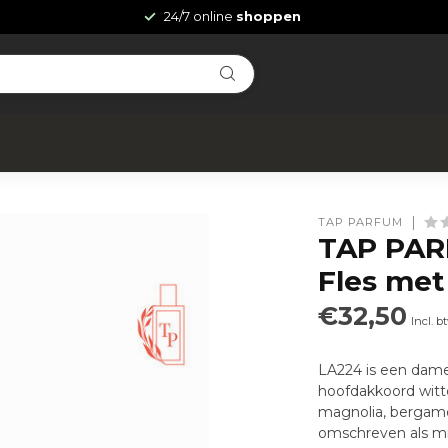
24/7 online
shoppen
TAP PARFUM
TAP PAR
Fles met
€32,50
Incl. b
LA224 is een dame
hoofdakkoord witt
magnolia, bergamo
omschreven als m