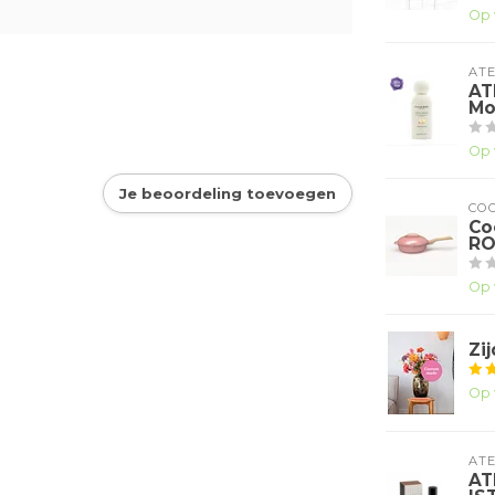
Op 
ATE
AT
Mo
Op 
Je beoordeling toevoegen
CO
Co
RO
Op 
Zi
Op 
ATE
AT