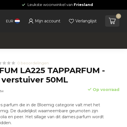
Leukste woonwinkel van
Friesland
0
Mijn account
Verlanglijst
EUR
0 beoordelingen
FUM LA225 TAPPARFUM -
 verstuiver 50ML
Op voorraad
btw
s parfum die in de Bloemig categorie valt met het
mig. De duidelijkst waarneembare geurnoten zijn
ia en peer. Het sillage van dit dames parfum wordt
idden.