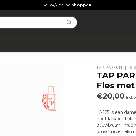
24/7 online
shoppen
TAP PARFUM
TAP PAR
Fles met
€20,00
Incl. 
LA225 is een dame
hoofdakkoord bloe
dauwbraam, magnol
omschreven als m