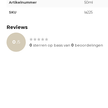
Artikelnummer
50ml
SKU
la225
Reviews
0
/
5
0
sterren op basis van
0
beoordelingen