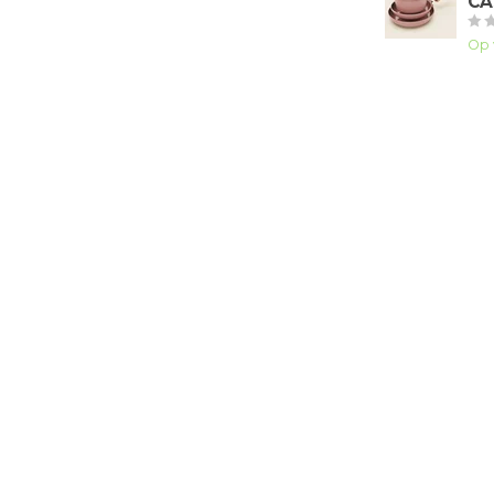
CA
Op 