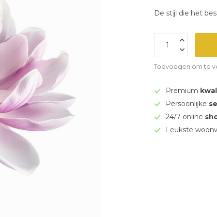
De stijl die het b
Toevoegen om te ve
Premium
kwal
Persoonlijke
se
24/7 online
sh
Leukste woonw