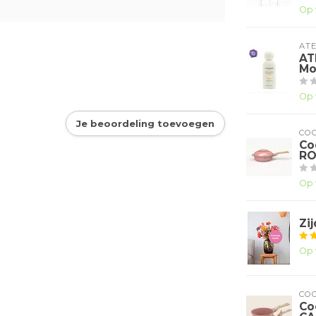
Op 
ATE
AT
Mo
Op 
Je beoordeling toevoegen
CO
Co
RO
Op 
Zi
Op 
CO
Co