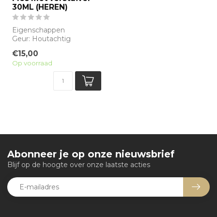
30ML (HEREN)
Eigenschappen
Geur: Houtachtig
Waarneembare geuren:
€15,00
Benzoine, Cipres, Vetiver
Op voorraad
...
Abonneer je op onze nieuwsbrief
Blijf op de hoogte over onze laatste acties