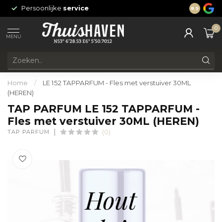
Persoonlijke
service
24/7 onli
8.5
0
MENU
Home
/
LE 152 TAPPARFUM - Fles met verstuiver 30ML
(HEREN)
TAP PARFUM LE 152 TAPPARFUM -
Fles met verstuiver 30ML (HEREN)
TAP PARFUM
(0)