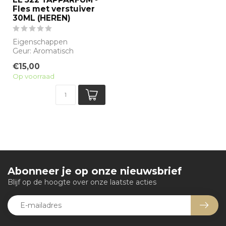
Fles met verstuiver
30ML (HEREN)
Eigenschappen
Geur: Aromatisch
Waarneembare geuren:
€15,00
Balsem spar, Kardemom,
Op voorraad
Kas...
Abonneer je op onze nieuwsbrief
Blijf op de hoogte over onze laatste acties