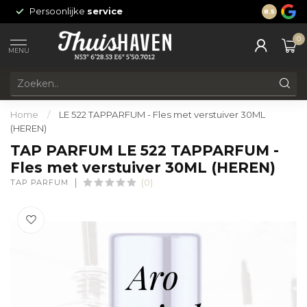
Persoonlijke
service
24/7 onli
8.5
0
MENU
Home
/
LE 522 TAPPARFUM - Fles met verstuiver 30ML
(HEREN)
TAP PARFUM LE 522 TAPPARFUM -
Fles met verstuiver 30ML (HEREN)
TAP PARFUM
(0)