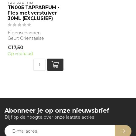
TAP PARFUM
TN005 TAPPARFUM -
Fles met verstuiver
30ML (EXCLUSIEF)
Eigenschappen
Geur: Oriëntaalse
Waarneembare geuren:
€17,50
Amber,Wierook,
Op voorraad
Sillage: ...
Abonneer je op onze nieuwsbrief
Blijf op de hoogte over onze laatste acties