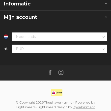
Informatie
Mijn account
€
© Copyright 2026 Thuishaven-Living
- Powered by
Lightspeed
-
Lightspeed design
by
Dyvelopment