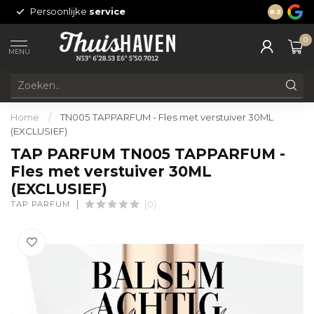
Persoonlijke
service
24/7 onli
8.5
0
MENU
Home
/
TN005 TAPPARFUM - Fles met verstuiver 30ML
(EXCLUSIEF)
TAP PARFUM TN005 TAPPARFUM -
Fles met verstuiver 30ML
(EXCLUSIEF)
TAP PARFUM
(0)