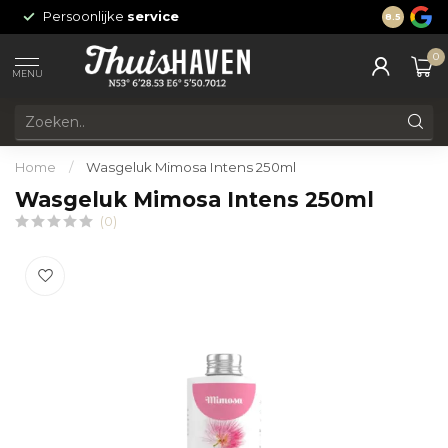
Persoonlijke
service
24/7 onli
8.5
0
MENU
Home
/
Wasgeluk Mimosa Intens 250ml
Wasgeluk Mimosa Intens 250ml
(0)