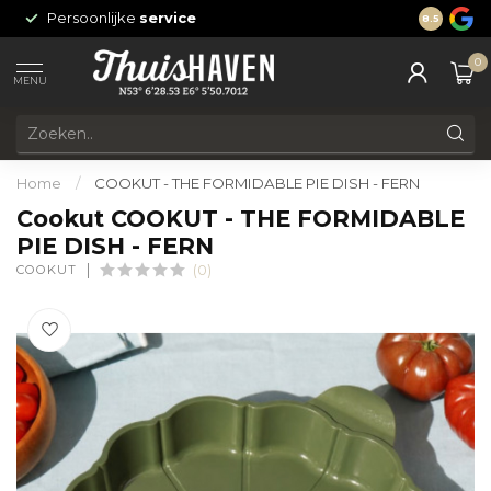
Persoonlijke
service
24/7 onli
8.5
0
MENU
Home
/
COOKUT - THE FORMIDABLE PIE DISH - FERN
Cookut COOKUT - THE FORMIDABLE
PIE DISH - FERN
COOKUT
(0)