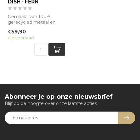
DISH - FERN
Gemaakt van 100%
gerecycled metaal en
voorzien van een minerale
€59,90
antiaanbaklaag, ...
Op voorraad
Abonneer je op onze nieuwsbrief
Blijf op de hoogte over onze laatste acties