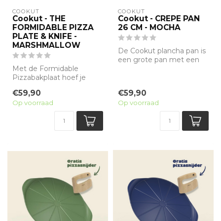
COOKUT
COOKUT
Cookut - THE
Cookut - CREPE PAN
FORMIDABLE PIZZA
26 CM - MOCHA
PLATE & KNIFE -
MARSHMALLOW
De Cookut plancha pan is
een grote pan met een
Met de Formidable
antiaanbak minerale
Pizzabakplaat hoef je
coating zonde...
geen bakplaat meer voor
€59,90
€59,90
te verwarmen om ...
Op voorraad
Op voorraad