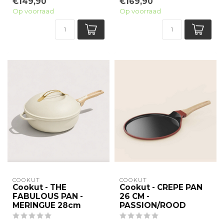
€149,90
€169,90
Deze pan is zoveel meer
dan een normale ...
Op voorraad
Op voorraad
dan een n...
COOKUT
COOKUT
Cookut - THE
Cookut - CREPE PAN
FABULOUS PAN -
26 CM -
MERINGUE 28cm
PASSION/ROOD