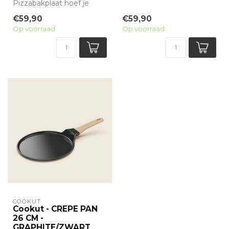
Pizzabakplaat hoef je
voorzien van een minerale
geen bakplaat meer voor
antiaanbaklaag, ...
€59,90
€59,90
te verwarmen om ...
Op voorraad
Op voorraad
COOKUT
Cookut - CREPE PAN
26 CM -
GRAPHITE/ZWART