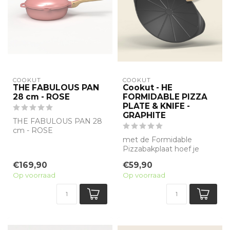
COOKUT
COOKUT
THE FABULOUS PAN
Cookut - HE
28 cm - ROSE
FORMIDABLE PIZZA
PLATE & KNIFE -
GRAPHITE
THE FABULOUS PAN 28
cm - ROSE
met de Formidable
Pizzabakplaat hoef je
geen bakplaat meer voor
€169,90
€59,90
te verwarmen om ...
Op voorraad
Op voorraad