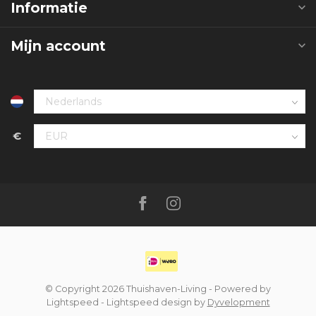
Informatie
Mijn account
€
© Copyright 2026 Thuishaven-Living
- Powered by
Lightspeed
-
Lightspeed design
by
Dyvelopment