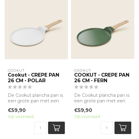
COOKUT
COOKUT
Cookut - CREPE PAN
COOKUT - CREPE PAN
26 CM - POLAR
26 CM - FERN
De Cookut plancha pan is
De Cookut plancha pan is
een grote pan met een
een grote pan met een
antiaanbak minerale
antiaanbak minerale
€59,90
€59,90
coating zonde...
coating zonde...
Op voorraad
Op voorraad