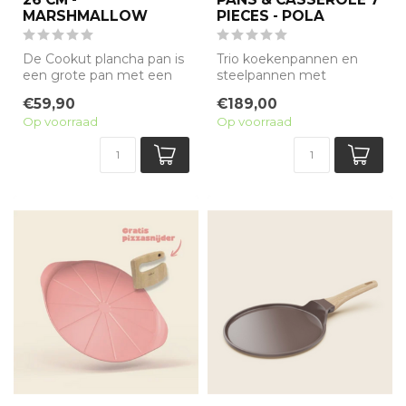
MARSHMALLOW
PIECES - POLA
De Cookut plancha pan is
Trio koekenpannen en
een grote pan met een
steelpannen met
antiaanbak minerale
afneembare grepen
€59,90
€189,00
coating zonde...
Op voorraad
Op voorraad
Dit pakket bevat een s...