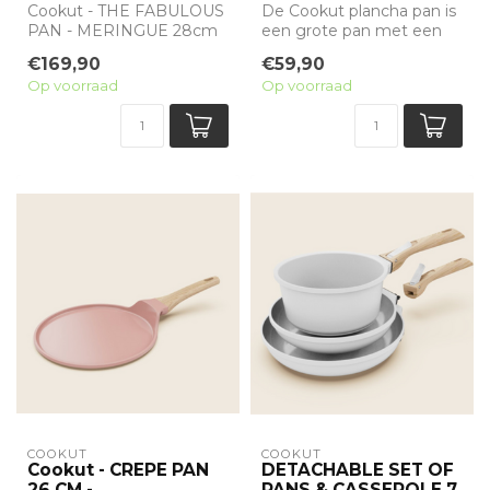
Cookut - THE FABULOUS
De Cookut plancha pan is
PAN - MERINGUE 28cm
een grote pan met een
Deze pan is zoveel meer
antiaanbak minerale
€169,90
€59,90
dan een norma...
coating zonde...
Op voorraad
Op voorraad
COOKUT
COOKUT
Cookut - CREPE PAN
DETACHABLE SET OF
26 CM -
PANS & CASSEROLE 7