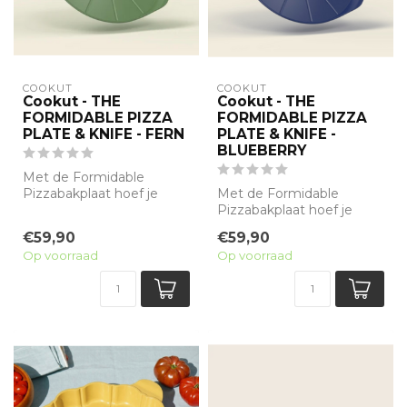
COOKUT
COOKUT
Cookut - THE
Cookut - THE
FORMIDABLE PIZZA
FORMIDABLE PIZZA
PLATE & KNIFE - FERN
PLATE & KNIFE -
BLUEBERRY
Met de Formidable
Pizzabakplaat hoef je
Met de Formidable
geen bakplaat meer voor
Pizzabakplaat hoef je
te verwarmen om ...
geen bakplaat meer voor
€59,90
€59,90
te verwarmen om ...
Op voorraad
Op voorraad