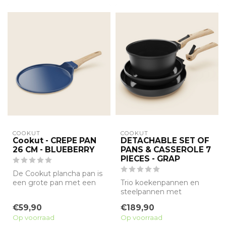
COOKUT
COOKUT
Cookut - CREPE PAN
DETACHABLE SET OF
26 CM - BLUEBERRY
PANS & CASSEROLE 7
PIECES - GRAP
De Cookut plancha pan is
een grote pan met een
Trio koekenpannen en
antiaanbak minerale
steelpannen met
coating zonde...
afneembare grepen
€59,90
€189,90
Op voorraad
Op voorraad
Dit pakket bevat een s...