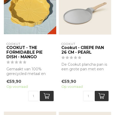
COOKUT
COOKUT
COOKUT - THE
Cookut - CREPE PAN
FORMIDABLE PIE
26 CM - PEARL
DISH - MANGO
De Cookut plancha pan is
Gemaakt van 100%
een grote pan met een
gerecycled metaal en
antiaanbak minerale
voorzien van een minerale
coating zonde...
€59,90
€59,90
antiaanbaklaag, ...
Op voorraad
Op voorraad