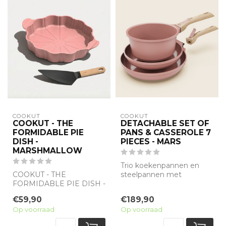
COOKUT
COOKUT
COOKUT - THE
DETACHABLE SET OF
FORMIDABLE PIE
PANS & CASSEROLE 7
DISH -
PIECES - MARS
MARSHMALLOW
Trio koekenpannen en
COOKUT - THE
steelpannen met
FORMIDABLE PIE DISH -
afneembare grepen
MARSHMALLOW
€59,90
€189,90
Gemaakt van 100%
Dit pakket bevat een s...
Op voorraad
Op voorraad
gerecycled meta...