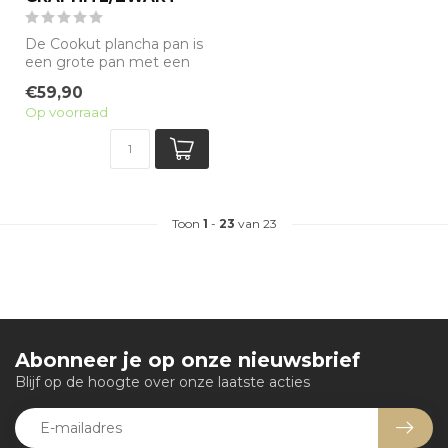
De Cookut plancha pan is
een grote pan met een
antiaanbak minerale
€59,90
coating zonde...
Op voorraad
Toon
1
-
23
van 23
Abonneer je op onze nieuwsbrief
Blijf op de hoogte over onze laatste acties