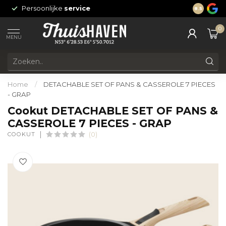
Persoonlijke
service
24/7 onli
8.5
0
MENU
Home
/
DETACHABLE SET OF PANS & CASSEROLE 7 PIECES
- GRAP
Cookut DETACHABLE SET OF PANS &
CASSEROLE 7 PIECES - GRAP
COOKUT
(0)