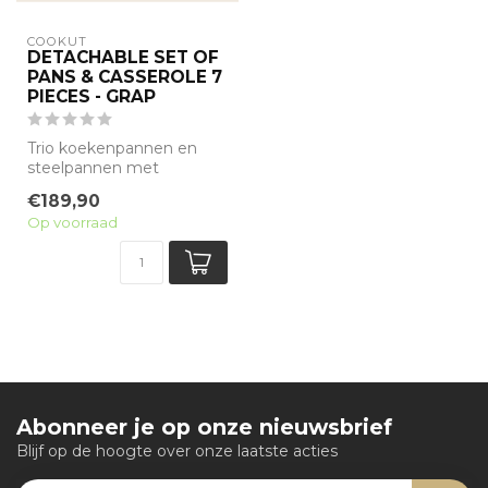
COOKUT
DETACHABLE SET OF
PANS & CASSEROLE 7
PIECES - GRAP
Trio koekenpannen en
steelpannen met
afneembare grepen
€189,90
Op voorraad
Dit pakket bevat een s...
Abonneer je op onze nieuwsbrief
Blijf op de hoogte over onze laatste acties