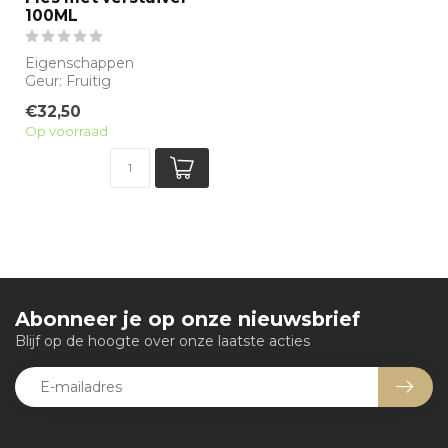
100ML
Eigenschappen
Geur: Fruitig
Waarneembare geuren:
€32,50
Cacao, Fresia, Perzik
Op voorraad
Sillag...
Abonneer je op onze nieuwsbrief
Blijf op de hoogte over onze laatste acties