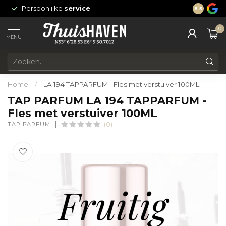
Persoonlijke
service
24/7 onli
8.5
0
MENU
Home
/
LA 194 TAPPARFUM - Fles met verstuiver 100ML
TAP PARFUM LA 194 TAPPARFUM -
Fles met verstuiver 100ML
TAP PARFUM
(0)