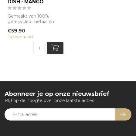
DISH - MANGO
Gemaakt van 100%
gerecycled metaal en
voorzien van een minerale
€59,90
antiaanbaklaag, ...
Op voorraad
Abonneer je op onze nieuwsbrief
Blijf op de hoogte over onze laatste acties