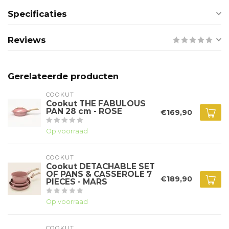
Specificaties
Reviews
Gerelateerde producten
COOKUT
Cookut THE FABULOUS
PAN 28 cm - ROSE
€169,90
Op voorraad
COOKUT
Cookut DETACHABLE SET
OF PANS & CASSEROLE 7
€189,90
PIECES - MARS
Op voorraad
COOKUT