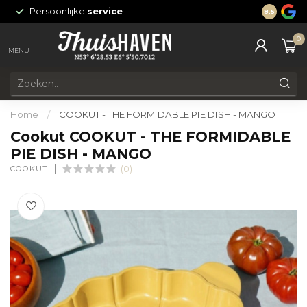
Persoonlijke
service
24/7 onli
8.5
0
MENU
Home
/
COOKUT - THE FORMIDABLE PIE DISH - MANGO
Cookut COOKUT - THE FORMIDABLE
PIE DISH - MANGO
COOKUT
(0)